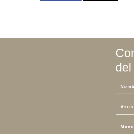
Con
del