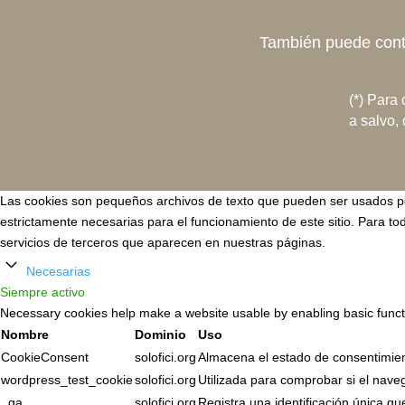
También puede con
(*) Para
a salvo,
Las cookies son pequeños archivos de texto que pueden ser usados por
estrictamente necesarias para el funcionamiento de este sitio. Para tod
servicios de terceros que aparecen en nuestras páginas.
Necesarias
Siempre activo
Necessary cookies help make a website usable by enabling basic functi
Nombre
Dominio
Uso
CookieConsent
solofici.org
Almacena el estado de consentimient
wordpress_test_cookie
solofici.org
Utilizada para comprobar si el nave
_ga
solofici.org
Registra una identificación única que