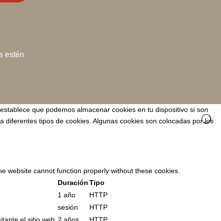
solofici@listserv.uned.es
s estén
 establece que podemos almacenar cookies en tu dispositivo si son
za diferentes tipos de cookies. Algunas cookies son colocadas por los
e website cannot function properly without these cookies.
Duración
Tipo
1 año
HTTP
sesión
HTTP
tante el sitio web.
2 años
HTTP