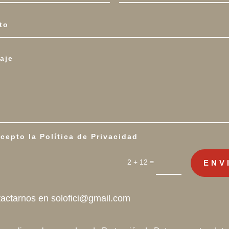
Acepto la Política de Privacidad
=
2 + 12
ENV
tactarnos en
solofici@gmail.com