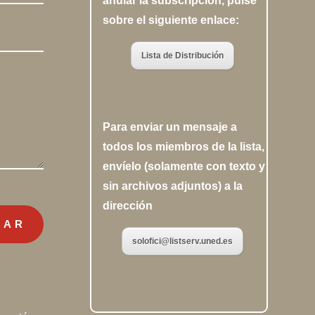
anular la subscripción, pulse
sobre el siguiente enlace:
Lista de Distribución
Para enviar un mensaje a
todos los miembros de la lista,
envíelo (solamente con texto y
sin archivos adjuntos) a la
dirección
IAR
solofici@listserv.uned.es