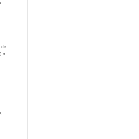
a
s de
) a
A